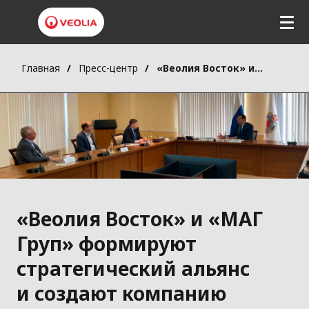
Перейти
к
основному
содержанию
Главная
Пресс-центр
«Веолия Восток» и «МАГ Груп» формируют стратегический альянс и создают компанию «Веолия МАГ»
«Веолия Восток» и «МАГ
Груп» формируют
стратегический альянс
и создают компанию